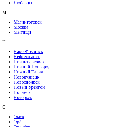
Люберцы
М
Магнитогорск
Москва
Мытищи
Н
Наро-Фоминск
Нефтеюганск
Нижневартовск
Нижний Новгород
Нижний Тагил
Новокузнецк
Новосибирск
Новый Уренгой
Ногинск
Ноябрьск
О
Омск
Орёл
Оренбург