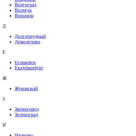
Волгоград
Вологда
Воронеж
Д
Долгопрудный
Домодедово
Е
Егорьевск
Екатеринбург
Ж
Жуковский
З
Звенигород
Зеленоград
И
Иваново