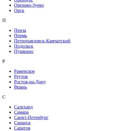
Орехово-Зуево
Орск
П
Пенза
Пермь
Петропавловск-Камчатский
Подольск
Пушкино
Р
Раменское
Реутов
Ростов-на-Дону
Рязань
С
Салехард
Самара
Санкт-Петербург
Саранск
Саратов