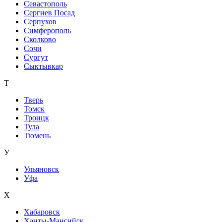
Севастополь
Сергиев Посад
Серпухов
Симферополь
Сколково
Сочи
Сургут
Сыктывкар
Т
Тверь
Томск
Троицк
Тула
Тюмень
У
Ульяновск
Уфа
Х
Хабаровск
Ханты-Мансийск