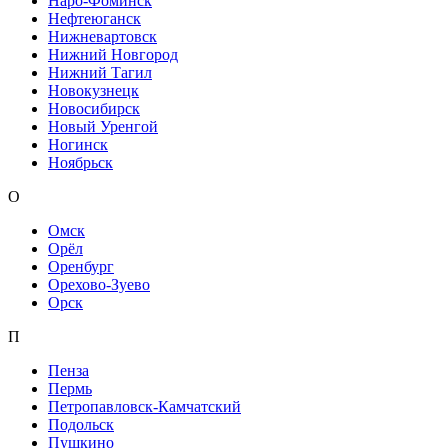
Наро-Фоминск
Нефтеюганск
Нижневартовск
Нижний Новгород
Нижний Тагил
Новокузнецк
Новосибирск
Новый Уренгой
Ногинск
Ноябрьск
О
Омск
Орёл
Оренбург
Орехово-Зуево
Орск
П
Пенза
Пермь
Петропавловск-Камчатский
Подольск
Пушкино