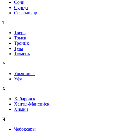
Сочи
Сургут
Сыктывкар
Т
Тверь
Томск
Троицк
Тула
Тюмень
У
Ульяновск
Уфа
Х
Хабаровск
Ханты-Мансийск
Химки
Ч
Чебоксары