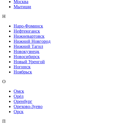
Москва
Мытищи
Н
Наро-Фоминск
Нефтеюганск
Нижневартовск
Нижний Новгород
Нижний Тагил
Новокузнецк
Новосибирск
Новый Уренгой
Ногинск
Ноябрьск
О
Омск
Орёл
Оренбург
Орехово-Зуево
Орск
П