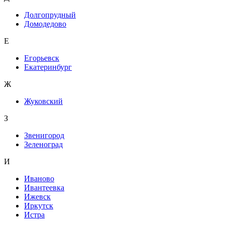
Долгопрудный
Домодедово
Е
Егорьевск
Екатеринбург
Ж
Жуковский
З
Звенигород
Зеленоград
И
Иваново
Ивантеевка
Ижевск
Иркутск
Истра