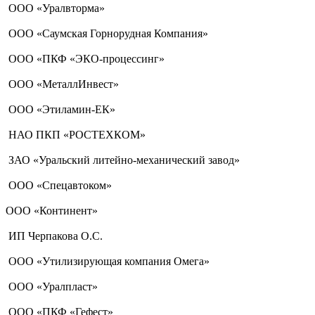
ООО «Уралвторма»
ООО «Саумская Горнорудная Компания»
ООО «ПКФ «ЭКО-процессинг»
ООО «МеталлИнвест»
ООО «Этиламин-ЕК»
НАО ПКП «РОСТЕХКОМ»
ЗАО «Уральский литейно-механический завод»
ООО «Спецавтоком»
ООО «Континент»
ИП Черпакова О.С.
ООО «Утилизирующая компания Омега»
ООО «Уралпласт»
ООО «ПКФ «Гефест»