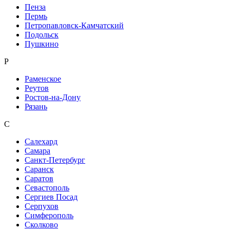
Пенза
Пермь
Петропавловск-Камчатский
Подольск
Пушкино
Р
Раменское
Реутов
Ростов-на-Дону
Рязань
С
Салехард
Самара
Санкт-Петербург
Саранск
Саратов
Севастополь
Сергиев Посад
Серпухов
Симферополь
Сколково